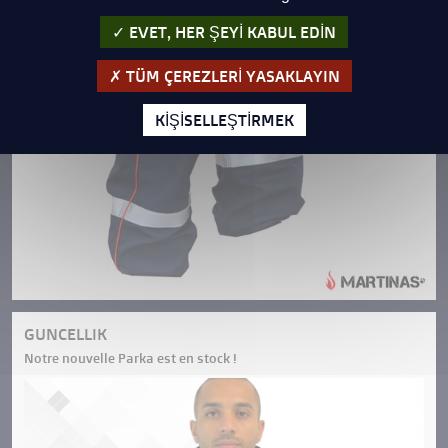
EVET, HER ŞEYI KABUL EDIN
TÜM ÇEREZLERI YASAKLAYIN
KIŞISELLEŞTIRMEK
GUNCELLIK
Notre nouvelle Parka est en stock !