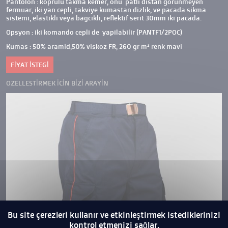
Pantolon : koprulu takma kemer, onu patli distan gorunmeyen
fermuar, iki yan cepli, takviye kumastan dizlik, ve pacada sikma
sistemi, elastikli veya bagcikli, reflektif serit 30mm iki pacada.
Opsyon : iki komando cepli de yapilabilir (PANTF1/2POC)
Kumas : 50% aramid,50% viskoz FR, 260 gr m² renk mavi
FIYAT ISTEGI
OZELLESTIRMEK ICIN BIZI ARAYIN
Bu site çerezleri kullanır ve etkinleştirmek istediklerinizi
kontrol etmenizi sağlar.