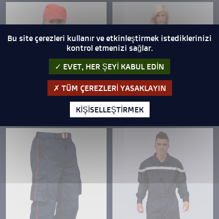
Bu site çerezleri kullanır ve etkinleştirmek istediklerinizi
kontrol etmenizi sağlar.
EVET, HER ŞEYI KABUL EDIN
TÜM ÇEREZLERI YASAKLAYIN
KIŞISELLEŞTIRMEK
calisma ve mudahale itfaiye ceketi
mudahale ve calisma pantolonu