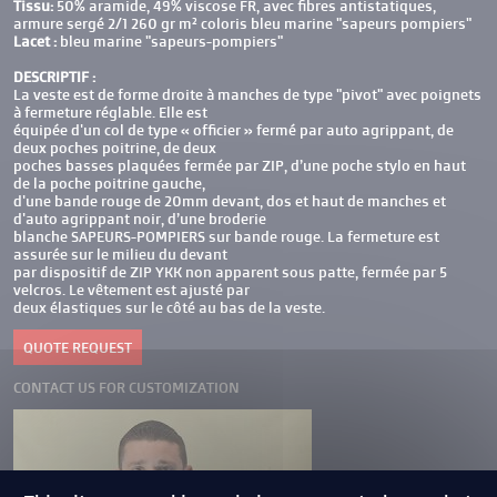
Tissu:
50% aramide, 49% viscose FR, avec fibres antistatiques,
armure sergé 2/1 260 gr m² coloris bleu marine "sapeurs pompiers"
Lacet :
bleu marine "sapeurs-pompiers"
DESCRIPTIF :
La veste est de forme droite à manches de type "pivot" avec poignets
à fermeture réglable. Elle est
équipée d'un col de type « officier » fermé par auto agrippant, de
deux poches poitrine, de deux
poches basses plaquées fermée par ZIP, d’une poche stylo en haut
de la poche poitrine gauche,
d'une bande rouge de 20mm devant, dos et haut de manches et
d'auto agrippant noir, d’une broderie
blanche SAPEURS-POMPIERS sur bande rouge. La fermeture est
assurée sur le milieu du devant
par dispositif de ZIP YKK non apparent sous patte, fermée par 5
velcros. Le vêtement est ajusté par
deux élastiques sur le côté au bas de la veste.
QUOTE REQUEST
CONTACT US FOR CUSTOMIZATION