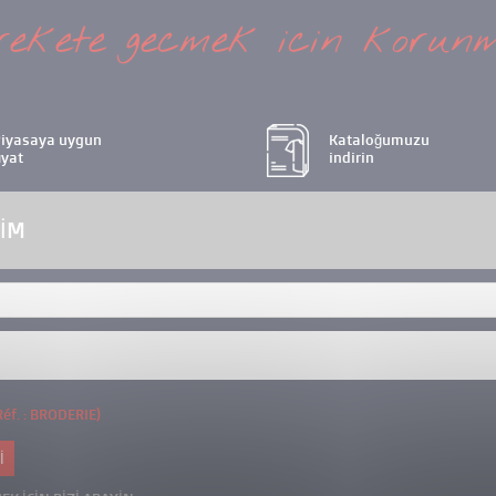
ekete gecmek icin korunm
iyasaya uygun
Kataloğumuzu
iyat
indirin
SIM
Réf. : BRODERIE)
I