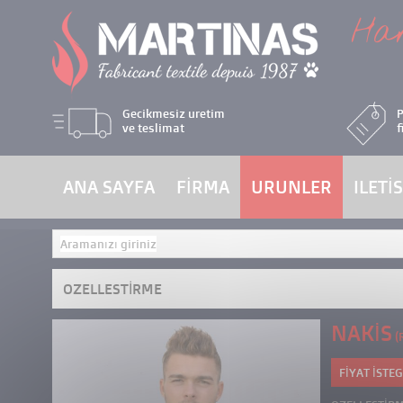
Çerez yönetimi paneli
Har
Gecikmesiz uretim
P
ve teslimat
f
ANA SAYFA
FIRMA
URUNLER
ILETI
OZELLESTIRME
NAKIS
(
FIYAT ISTEG