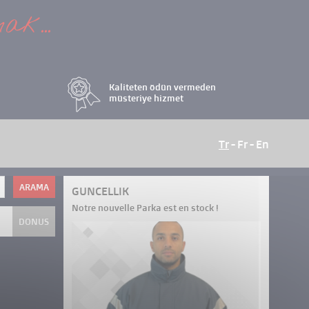
ak...
Kaliteten ödün vermeden
müsteriye hizmet
Tr
-
Fr
-
En
ARAMA
GUNCELLIK
Notre nouvelle Parka est en stock !
DONUS