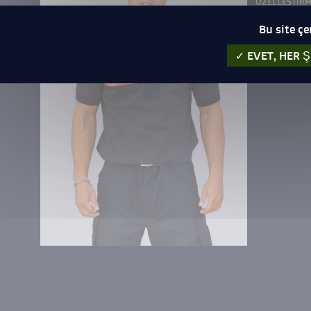
OZELLESTIRM
Bu site çe
EVET, HER Ş