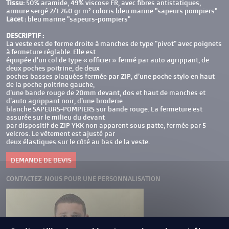
Tissu:
50% aramide, 49% viscose FR, avec fibres antistatiques,
armure sergé 2/1 260 gr m² coloris bleu marine "sapeurs pompiers"
Lacet :
bleu marine "sapeurs-pompiers"
DESCRIPTIF :
La veste est de forme droite à manches de type "pivot" avec poignets
à fermeture réglable. Elle est
équipée d'un col de type « officier » fermé par auto agrippant, de
deux poches poitrine, de deux
poches basses plaquées fermée par ZIP, d’une poche stylo en haut
de la poche poitrine gauche,
d'une bande rouge de 20mm devant, dos et haut de manches et
d'auto agrippant noir, d’une broderie
blanche SAPEURS-POMPIERS sur bande rouge. La fermeture est
assurée sur le milieu du devant
par dispositif de ZIP YKK non apparent sous patte, fermée par 5
velcros. Le vêtement est ajusté par
deux élastiques sur le côté au bas de la veste.
DEMANDE DE DEVIS
CONTACTEZ-NOUS POUR UNE PERSONNALISATION